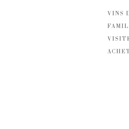
VINS 
FAMI
VISIT
ACHET