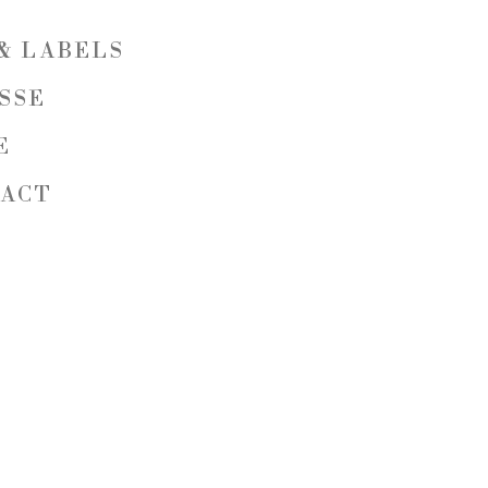
& LABELS
SSE
E
TACT